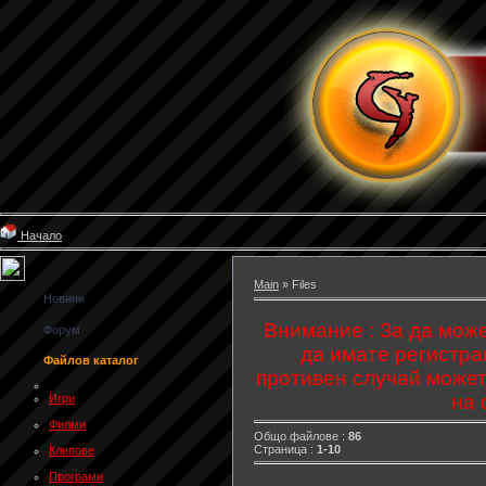
Начало
Main
» Files
Новини
Внимание : За да може
Форум
да имате регистрац
Файлов каталог
противен случай может
на 
Игри
Филми
Общо файлове :
86
Страница :
1-10
Клипове
Програми