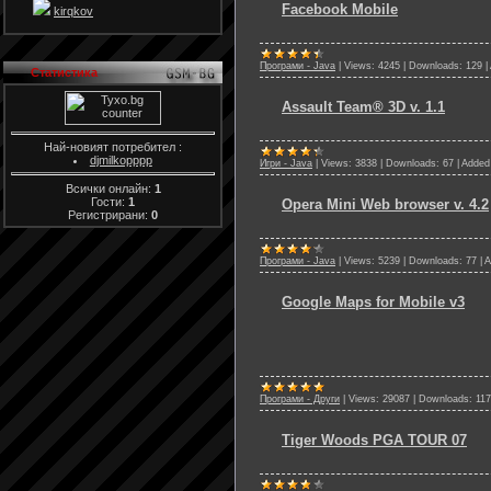
Facebook Mobile
kirqkov
Програми - Java
|
Views:
4245
|
Downloads:
129
|
Статистика
Assault Team® 3D v. 1.1
Най-новият потребител :
djmilkopppp
Игри - Java
|
Views:
3838
|
Downloads:
67
|
Added
Всички онлайн:
1
Гости:
1
Opera Mini Web browser v. 4.2
Регистрирани:
0
Програми - Java
|
Views:
5239
|
Downloads:
77
|
A
Google Maps for Mobile v3
Програми - Други
|
Views:
29087
|
Downloads:
117
Tiger Woods PGA TOUR 07