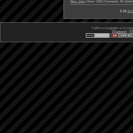
Игри - Java
|
Views:
2356
|
Downloads:
38
|
Added
1-10
11-
Сайта е създаден и се по
[Правила]
|
[П