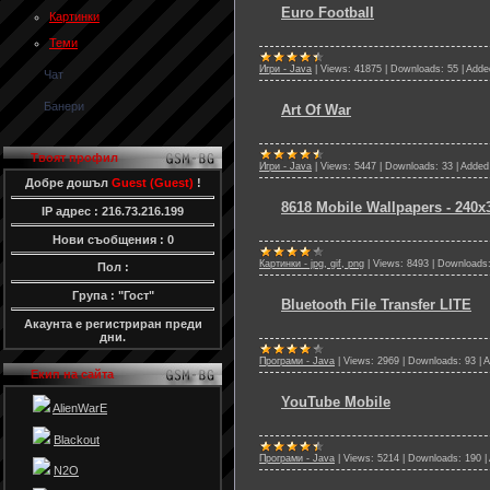
Euro Football
Картинки
Теми
Игри - Java
|
Views:
41875
|
Downloads:
55
|
Adde
Чат
Банери
Art Of War
Твоят профил
Игри - Java
|
Views:
5447
|
Downloads:
33
|
Added
Добре дошъл
Guest (Guest)
!
8618 Mobile Wallpapers - 240x
IP адрес : 216.73.216.199
Нови съобщения : 0
Картинки - jpg, gif, png
|
Views:
8493
|
Downloads
Пол :
Група : "Гост"
Bluetooth File Transfer LITE
Акаунта е регистриран преди
дни.
Програми - Java
|
Views:
2969
|
Downloads:
93
|
A
Екип на сайта
YouTube Mobile
AlienWarE
Blackout
Програми - Java
|
Views:
5214
|
Downloads:
190
|
N2O